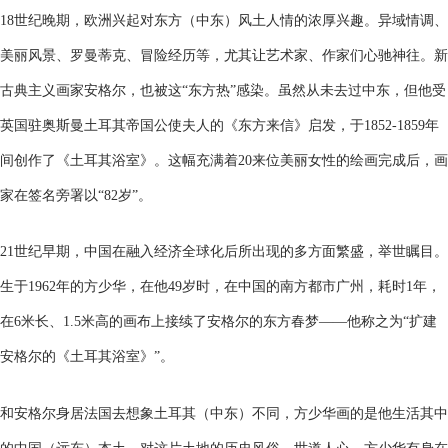
18世纪晚期，欧洲兴起对东方（中东）风土人情的浓厚兴趣。异域情调、
美丽风景、罗曼蒂克、冒险经历等，尤其让艺术家、作家们心驰神往。新
古典主义画家安格尔，也被这“东方热”感染。虽然从未去过中东，但他受
英国驻奥斯曼土耳其帝国公使夫人的《东方来信》启发，于1852-1859年
间创作了《土耳其浴室》。这幅充满着20来位美丽女性的绘画完成后，画
家在签名旁署以“82岁”。
21世纪早期，中国在融入经济全球化后所出现的多方面繁盛，举世瞩目。
生于1962年的方少华，在他49岁时，在中国的南方都市广州，耗时1年，
在6米长、1.5米高的画布上接续了安格尔的东方春梦——他称之为“扩建
安格尔的《土耳其浴室》”。
和安格尔身居法国去想象土耳其（中东）不同，方少华画的是他生活其中
的中国（远东）本土。对这片土地的历史风俗、世道人心，方少华有身在