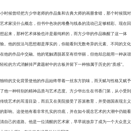
小时候曾经把方少华老师的作品集和古典大师的画册拿错，那个时候我对
艺术家没什么概念，但书中色块的堆叠与线条的流动已足够精彩。现在回
想起来，那种艺术体验也许是最纯粹的，而方少华的作品唤醒了这一体
验。他的技法与思想都是厚实的，你能看到无数奇异的元素、不同的文化
在他的作品中交融。他的笔触洒脱甚至有些华丽，但他却总能用一种诙谐
轻松的方式消解掉严肃题材中的古板并留下一种独属于历史的“质感”。
独特的文化背景使他的作品始终带着一丝东方韵味，而天赋与性格又赋予
了他一种特别的精神品质与艺术态度。方少华出生在书香门第，从小受到
传统艺术的耳濡目染，而后又在美院接受了苏派教育，并受德国表现主义
的影响。这使他有着非常扎实的功底，并在如今观念艺术的大潮中仍能看
清自己的道路。他是一位清醒的艺术家，早早就放弃了成为一个大众意义