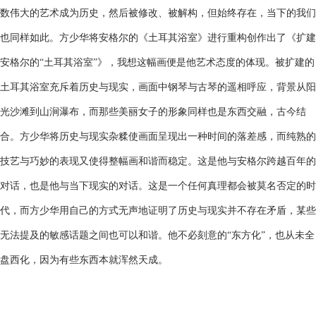
数伟大的艺术成为历史，然后被修改、被解构，但始终存在，当下的我们
也同样如此。方少华将安格尔的《土耳其浴室》进行重构创作出了《扩建
安格尔的“土耳其浴室”》，我想这幅画便是他艺术态度的体现。被扩建的
土耳其浴室充斥着历史与现实，画面中钢琴与古琴的遥相呼应，背景从阳
光沙滩到山涧瀑布，而那些美丽女子的形象同样也是东西交融，古今结
合。方少华将历史与现实杂糅使画面呈现出一种时间的落差感，而纯熟的
技艺与巧妙的表现又使得整幅画和谐而稳定。这是他与安格尔跨越百年的
对话，也是他与当下现实的对话。这是一个任何真理都会被莫名否定的时
代，而方少华用自己的方式无声地证明了历史与现实并不存在矛盾，某些
无法提及的敏感话题之间也可以和谐。他不必刻意的“东方化”，也从未全
盘西化，因为有些东西本就浑然天成。