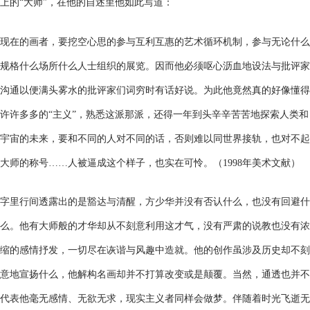
上的“大师”，在他的自述里他如此写道：
现在的画者，要挖空心思的参与互利互惠的艺术循环机制，参与无论什么
规格什么场所什么人士组织的展览。因而他必须呕心沥血地设法与批评家
沟通以便满头雾水的批评家们词穷时有话好说。为此他竟然真的好像懂得
许许多多的“主义”，熟悉这派那派，还得一年到头辛辛苦苦地探索人类和
宇宙的未来，要和不同的人对不同的话，否则难以同世界接轨，也对不起
大师的称号……人被逼成这个样子，也实在可怜。（1998年美术文献）
字里行间透露出的是豁达与清醒，方少华并没有否认什么，也没有回避什
么。他有大师般的才华却从不刻意利用这才气，没有严肃的说教也没有浓
缩的感情抒发，一切尽在诙谐与风趣中造就。他的创作虽涉及历史却不刻
意地宣扬什么，他解构名画却并不打算改变或是颠覆。当然，通透也并不
代表他毫无感情、无欲无求，现实主义者同样会做梦。伴随着时光飞逝无