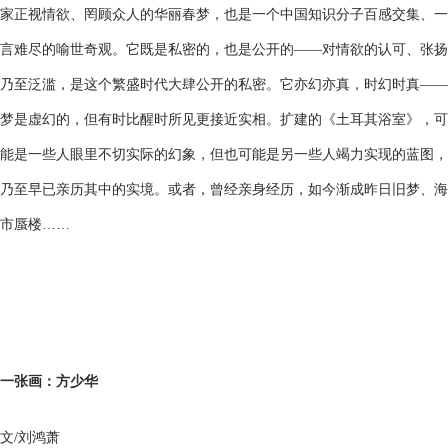
家正视情欲、罔顾众人的华丽春梦，也是一个中国知识分子百感交集、一
言难尽的喻世奇观。它既是私密的，也是公开的——对情欲的认可、张扬
乃至泛滥，是这个繁盛时代大肆公开的私密。它亦幻亦真，时幻时真——
梦是虚幻的，但有时比醒时所见更接近实相。扩建的《土耳其浴室》，可
能是一些人眼里不切实际的幻象，但也可能是另一些人竭力实现的蓝图，
乃至早已亲历其中的实境。或者，曾经亲身经历，如今渐成昨日旧梦、海
市蜃楼……
一张画：方少华
文/刘鸿萧