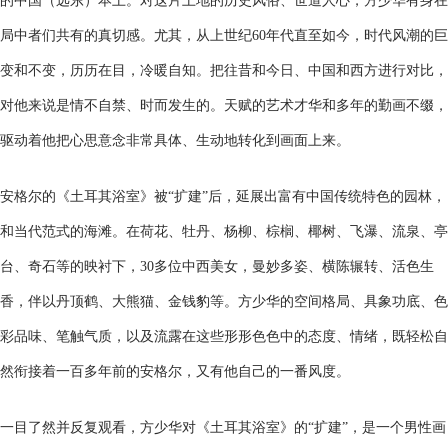
局中者们共有的真切感。尤其，从上世纪60年代直至如今，时代风潮的巨
变和不变，历历在目，冷暖自知。把往昔和今日、中国和西方进行对比，
对他来说是情不自禁、时而发生的。天赋的艺术才华和多年的勤画不缀，
驱动着他把心思意念非常具体、生动地转化到画面上来。
安格尔的《土耳其浴室》被“扩建”后，延展出富有中国传统特色的园林，
和当代范式的海滩。在荷花、牡丹、杨柳、棕榈、椰树、飞瀑、流泉、亭
台、奇石等的映衬下，30多位中西美女，曼妙多姿、横陈辗转、活色生
香，伴以丹顶鹤、大熊猫、金钱豹等。方少华的空间格局、具象功底、色
彩品味、笔触气质，以及流露在这些形形色色中的态度、情绪，既轻松自
然衔接着一百多年前的安格尔，又有他自己的一番风度。
一目了然并反复观看，方少华对《土耳其浴室》的“扩建”，是一个男性画