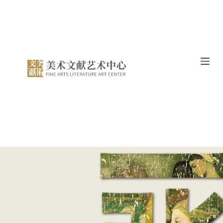
跳
过
内
容