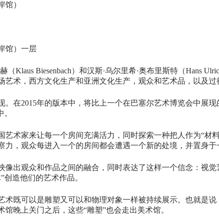
岸馆）
西岸馆）一层
us Biesenbach）和汉斯·乌尔里希·奥布里斯特（Hans Ulr
场艺术，西方文化生产和亚洲文化生产，观众和艺术品，以及过
现。在2015年的版本中，将比上一个在巴塞尔艺术博览会中展
中。
及中国艺术家来让每一个房间充满活力，同时探索一种把人作为“材
察力，观众每进入一个的房间都会遭遇一个新的处境，并置身于
映像出观众和作品之间的融合，同时表达了这样一个信念：视觉
”创造他们的艺术作品。
艺术既可以是雕塑又可以和物理对象一样被持续展示。也就是说
术馆晚上关门之后，这些“雕塑”也会走出美术馆。