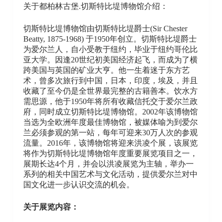
关于都柏林古堡.切斯特比堤博物馆介绍：
切斯特比堤博物馆由切斯特比堤爵士(Sir Chester
Beatty, 1875-1968) 于1950年创立。切斯特比堤爵士
为爱尔兰人，自小受教于纽约，毕业于纽约哥伦比
亚大学。因逢20世纪初美国经济起飞，而成为了横
跨美国与英国的矿业大亨。他一生着迷于东方艺
术，曾多次旅行到中国，日本，印度，埃及，并且
收藏了至今仍是全世界最完整的古籍善本。饮水方
需思源，他于1950年将所有收藏信托交于爱尔兰政
府，同时成立切斯特比堤博物馆。2002年该博物馆
当选为全欧洲年度最佳博物馆，被媒体喻为到爱尔
兰必须参观的第一站，每年可迎来30万人次的参观
流量。2016年，该博物馆将迎来洪凌个展，该展览
将作为切斯特比堤博物馆年度重要展览项目之一，
展期长达4个月，并会以洪凌展览为主轴，举办一
系列的相关中国艺术与文化活动，提供爱尔兰对中
国文化进一步认识交流的机会。
关于展览内容：