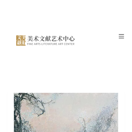
跳
过
内
容