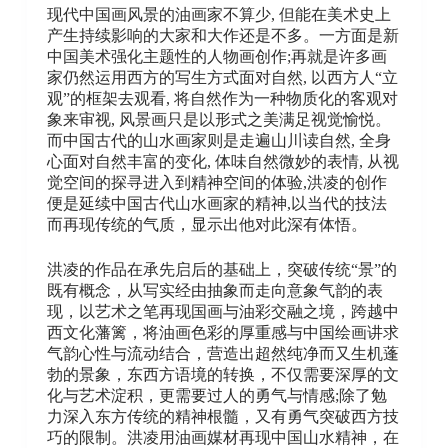
现代中国画风景的油画家不算少, 但能在美术史上
产生持续影响的大家和大作还是不多。一方面是新
中国美术强化主题性的人物画创作;再就是许多画
家仍然运用西方的写生方式面对自然, 以西方人“立
观”的框架去观看, 将自然作为一种物质化的客观对
象来审视, 风景画只是以形式之美满足视觉愉悦。
而中国古代的山水画家则是走遍山川读自然, 全身
心面对自然丰富的变化, 体味自然微妙的表情, 从视
觉空间的探寻进入到精神空间的体验,洪凌的创作
便是延续中国古代山水画家的精神,以当代的技法
而再现传统的气质，显示出他对此深有体悟。
洪凌的作品在承先启后的基础上，突破传统“景”的
既有概念，从写实经由抽象而走向意象气韵的表
现，以艺术之笔再现国画与油彩交融之境，跨越中
西文化藩篱，将油画色彩的厚重感与中国绘画讲求
气韵心性与流动结合，营造出超然纯净而又生机蓬
勃的景象，东西方语境的转换，不仅需要深厚的文
化与艺术淀积，更需要过人的勇气与情感;除了勉
力深入东方传统的精神根髓，又有勇气突破西方技
巧的限制。洪凌用油画媒材再现中国山水精神，在