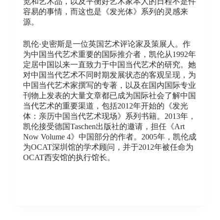
览和艺术品，以及平衡好艺术家本人的日程不是件
容易的事情，而这也是《发光体》系列的灵感来
源。
凯伦·史密斯是一位英国艺术评论家及策展人。作
为中国当代艺术重要的国际推介者，凯伦从1992年
定居中国以来一直致力于中国当代艺术的研究。她
对中国当代艺术不同时期发展状态的客观呈现，为
中国当代艺术家撰写的专著，以及在国内国际专业
刊物上发表的大量文章都已成为国际社会了解中国
当代艺术的重要渠道，包括2012年开始的《发光
体：亲历中国当代艺术现场》系列书籍。2013年，
凯伦接受德国Taschen出版社的邀请，担任《Art
Now Volume 4》中国部分的作者。2005年，凯伦成
为OCAT深圳馆的学术顾问，并于2012年被任命为
OCAT西安馆的执行馆长。