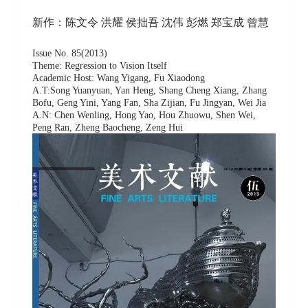
新作：陈文令 洪耀 侯拙吾 沈伟 彭燃 郑宝成 曾慧
Issue No. 85(2013)
Theme: Regression to Vision Itself
Academic Host: Wang Yigang, Fu Xiaodong
A.T:Song Yuanyuan, Yan Heng, Shang Cheng Xiang, Zhang
Bofu, Geng Yini, Yang Fan, Sha Zijian, Fu Jingyan, Wei Jia
A.N: Chen Wenling, Hong Yao, Hou Zhuowu, Shen Wei,
Peng Ran, Zheng Baocheng, Zeng Hui