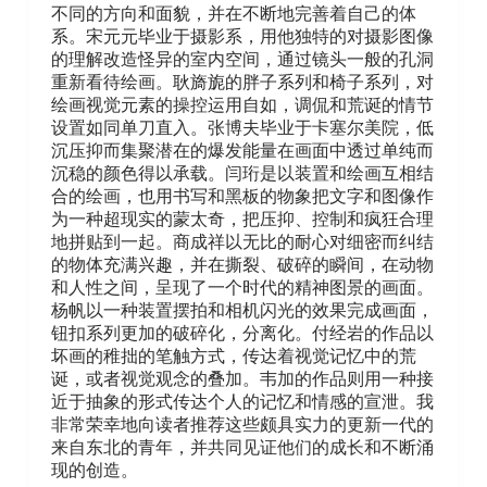
不同的方向和面貌，并在不断地完善着自己的体
系。宋元元毕业于摄影系，用他独特的对摄影图像
的理解改造怪异的室内空间，通过镜头一般的孔洞
重新看待绘画。耿旖旎的胖子系列和椅子系列，对
绘画视觉元素的操控运用自如，调侃和荒诞的情节
设置如同单刀直入。张博夫毕业于卡塞尔美院，低
沉压抑而集聚潜在的爆发能量在画面中透过单纯而
沉稳的颜色得以承载。闫珩是以装置和绘画互相结
合的绘画，也用书写和黑板的物象把文字和图像作
为一种超现实的蒙太奇，把压抑、控制和疯狂合理
地拼贴到一起。商成祥以无比的耐心对细密而纠结
的物体充满兴趣，并在撕裂、破碎的瞬间，在动物
和人性之间，呈现了一个时代的精神图景的画面。
杨帆以一种装置摆拍和相机闪光的效果完成画面，
钮扣系列更加的破碎化，分离化。付经岩的作品以
坏画的稚拙的笔触方式，传达着视觉记忆中的荒
诞，或者视觉观念的叠加。韦加的作品则用一种接
近于抽象的形式传达个人的记忆和情感的宣泄。我
非常荣幸地向读者推荐这些颇具实力的更新一代的
来自东北的青年，并共同见证他们的成长和不断涌
现的创造。