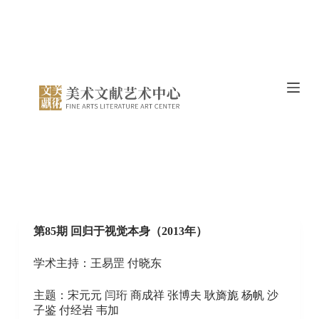
S
k
i
p
t
o
c
o
n
t
e
n
t
第85期 回归于视觉本身（2013年）
学术主持：王易罡 付晓东
主题：宋元元 闫珩 商成祥 张博夫 耿旖旎 杨帆 沙
子鉴 付经岩 韦加