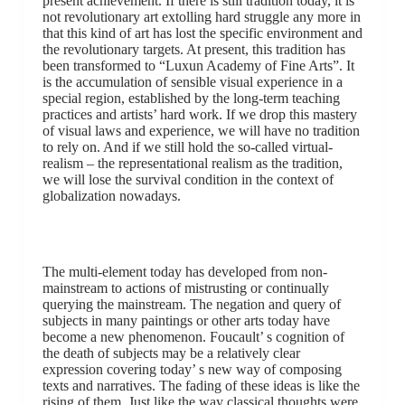
present achievement. If there is still tradition today, it is
not revolutionary art extolling hard struggle any more in
that this kind of art has lost the specific environment and
the revolutionary targets. At present, this tradition has
been transformed to “Luxun Academy of Fine Arts”. It
is the accumulation of sensible visual experience in a
special region, established by the long-term teaching
practices and artists’ hard work. If we drop this mastery
of visual laws and experience, we will have no tradition
to rely on. And if we still hold the so-called virtual-
realism – the representational realism as the tradition,
we will lose the survival condition in the context of
globalization nowadays.
The multi-element today has developed from non-
mainstream to actions of mistrusting or continually
querying the mainstream. The negation and query of
subjects in many paintings or other arts today have
become a new phenomenon. Foucault’ s cognition of
the death of subjects may be a relatively clear
expression covering today’ s new way of composing
texts and narratives. The fading of these ideas is like the
rising of them. Just like the way classical thoughts were