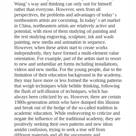
Wang’ s way and thinking can only suit for himself
rather than everyone. However, seen from all
perspectives, the problems and advantages of today’ s
northeastern artists are coexisting. In today’ s art market
in China, northeastern artists are relatively active and
potential, with most of them studying oil painting and
the rest studying engraving, sculpture, ink and wash
painting, new media and animation in sequence.
However, when these artists start to create works
independently, they have formed a multi-element value
orientation. For example, part of the artists start to resort
to new and unfamiliar art forms including installations,
videos and new media. For the young people, due to the
limitation of their education background in the academy,
they may have more or less formed the working patterns
that weigh techniques while belittle thinking, following
the flush of self-illusion of techniques, which has
always been criticized by us. However, there are certain
1980s-generation artists who have dumped this illusion
and break out of the hedge of the so-called tradition in
academic education. While endeavoring to criticize and
negate the influence of the traditional academy, they are
positively seeking their own patterns and new ideas
amidst confusion, trying to seek a true self from
different materials and all the uncertainty and