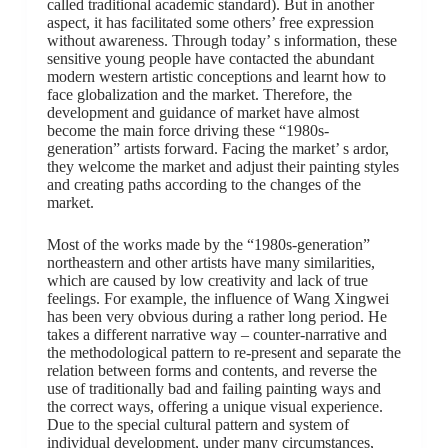
called traditional academic standard). But in another
aspect, it has facilitated some others’ free expression
without awareness. Through today’ s information, these
sensitive young people have contacted the abundant
modern western artistic conceptions and learnt how to
face globalization and the market. Therefore, the
development and guidance of market have almost
become the main force driving these “1980s-
generation” artists forward. Facing the market’ s ardor,
they welcome the market and adjust their painting styles
and creating paths according to the changes of the
market.
Most of the works made by the “1980s-generation”
northeastern and other artists have many similarities,
which are caused by low creativity and lack of true
feelings. For example, the influence of Wang Xingwei
has been very obvious during a rather long period. He
takes a different narrative way – counter-narrative and
the methodological pattern to re-present and separate the
relation between forms and contents, and reverse the
use of traditionally bad and failing painting ways and
the correct ways, offering a unique visual experience.
Due to the special cultural pattern and system of
individual development, under many circumstances,