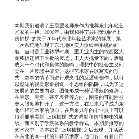
本期我们邀请了王易罡老师来作为推荐东北年轻艺
术家的主持。2006年，由我和孙宁共同策划的“上
房抽梯”的关于70年代东北年轻艺术家的群展，第
一次系统地呈现了东北地区实力派绘画系统的面
貌。当时是工业转型时期，重工业为主的铁西区大
面积拆迁留下大批的废墟，工人大批量下岗，废墟
成为一个时代和集体的隐喻，理想中的社会主义幻
觉在一片废墟中破灭。这些艺术家在以写实的形
式，叙事的情节而进行观念性的反逻辑创作，以可
以感知的视觉形象创造一个思维的陷阱，成为了这
次展览的主要内容。图像形成一种话语般的修辞，
在表形、表意，甚至表音等方向，图像的可能性被
更大限度地打开了。这一方法，在后来几乎成为东
北年轻艺术家的倾向，在后来几年的毕业展上可以
很明显地看到“上房抽梯”式的调侃和伤感趣味的延
续，而区别于学院体系的教学样式。本期所推荐的
艺术家中，基本都是“上房抽梯”之后出现，并活跃
在东北的80一代的年轻艺术家，他们各自有着自己