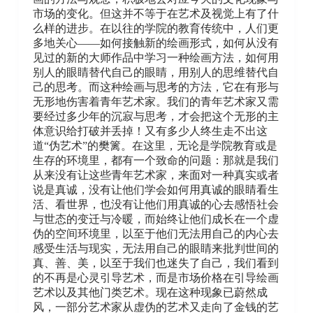
市场的变化。但这并不等于在艺术及视觉上有了什
么样的进步。在以往的学院的教育传统中，人们更
多地关心——如何接触新的绘画形式，如何从没有
见过的新的大师作品中学习一种绘画方法，如何用
别人的眼睛替代自己的眼睛，用别人的思维替代自
己的思考。而这种绘画与思考的方法，它在有形与
无形地伤害着青年艺术家。我们的青年艺术家又需
要经过多少年的沉寂与思考，才会把这个无形的主
体意识给打破并丢掉！又有多少人终生走不出这
道“伪艺术”的樊篱。在这里，无论是学院教育或是
生存的环境里，都有一个致命的问题：那就是我们
从来没有让这些青年艺术家，来面对一种真实或者
说是真诚，没有让他们学会如何用真诚的眼睛看生
活、看世界，也没有让他们用真诚的心去感悟社会
与世态的变迁与冷暖，而始终让他们成长在一个虚
伪的空间环境里，以至于他们无法用自己的内心去
感受生活与现实，无法用自己的眼睛来批判世间的
真、善、美，以至于我们也迷失了自己，我们看到
的不再是心灵引导艺术，而是市场价格在引导绘画
艺术以及其他门类艺术。现在这种现象已蔚然成
风，一部分艺术家从虚伪的艺术又走向了金钱的艺