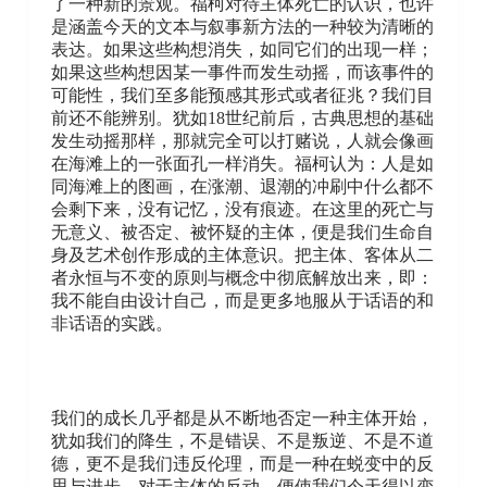
了一种新的景观。福柯对待主体死亡的认识，也许
是涵盖今天的文本与叙事新方法的一种较为清晰的
表达。如果这些构想消失，如同它们的出现一样；
如果这些构想因某一事件而发生动摇，而该事件的
可能性，我们至多能预感其形式或者征兆？我们目
前还不能辨别。犹如18世纪前后，古典思想的基础
发生动摇那样，那就完全可以打赌说，人就会像画
在海滩上的一张面孔一样消失。福柯认为：人是如
同海滩上的图画，在涨潮、退潮的冲刷中什么都不
会剩下来，没有记忆，没有痕迹。在这里的死亡与
无意义、被否定、被怀疑的主体，便是我们生命自
身及艺术创作形成的主体意识。把主体、客体从二
者永恒与不变的原则与概念中彻底解放出来，即：
我不能自由设计自己，而是更多地服从于话语的和
非话语的实践。
我们的成长几乎都是从不断地否定一种主体开始，
犹如我们的降生，不是错误、不是叛逆、不是不道
德，更不是我们违反伦理，而是一种在蜕变中的反
思与进步。对于主体的反动，便使我们今天得以变